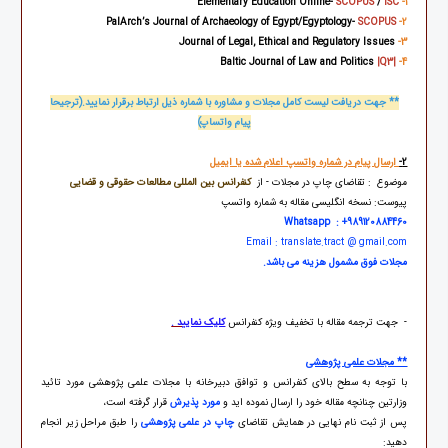
SCOPUS
/
ISC
Elementary Education Online-
1-
/
Egyptology
-
SCOPUS
PalArch’s Journal of Archaeology of Egypt
2-
Journal of Legal, Ethical and Regulatory Issues
3-
Baltic Journal of Law and Politics
|Q3
|
4-
** جهت دریافت لیست کامل مجلات و مشاوره با شماره ذیل ارتباط برقرار نمایید.(ترجیحا
پیام واتساپ)
2-
ارسال پیام در شماره واتسپ اعلام شده یا ایمیل
موضوع : تقاضای چاپ در مجلات - از
کنفرانس بین المللی مطالعات حقوقی و قضایی
پیوست: نسخه انگلیسی مقاله به شماره واتسپ
Whatsapp : +989120884460
Email : translate.tract @ gmail.com
مجلات فوق مشمول هزینه می باشد
.
- جهت ترجمه مقاله با تخفیف ویژه کنفرانس
کلیک نمایی
د .
** مجلات علمی پژوهشی
با توجه به سطح بالای کنفرانس و توافق دبیرخانه با مجلات علمی پژوهشی مورد تائید
وزارتین چنانچه مقاله خود را ارسال نموده اید و
مورد پذیرش
قرار گرفته است،
پس از ثبت نام نهایی در همایش تقاضای
چاپ در علمی پژوهشی
را طبق مراحل زیر انجام
دهید: