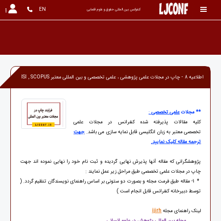
EN
کنفرانس بین المللی حقوق و علوم قضایی
اطلاعیه 8 - چاپ در مجلات علمی پژوهشی ، علمی تخصصی و بین المللی معتبر ISI , SCOPUS
**
مجلات
علمی تخصصی
:
کلیه مقالات پذیرفته شده کنفرانس در مجلات علمی
تخصصی معتبر به زبان انگلیسی قابل نمایه سازی می باشد.
جهت
ترجمه مقاله کلیک نمایید.
پژوهشگرانی که مقاله آنها پذیرش نهایی گردیده و ثبت نام خود را نهایی نموده اند جهت
چاپ در مجلات علمی تخصصی طبق مراحل زیر عمل نمایند :
* 1- مقاله طبق فرمت مجله و بصورت دو ستونی بر اساس راهنمای نویسندگان تنظیم گردد. (
توسط دبیرخانه کنفرانس قابل انجام است )
لینک راهنمای مجله
ijirh
مجله بین المللی پژوهش در علوم انسانی