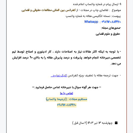
1-
ارسال پیام در شماره واتساپ اعلام شده
موضوع : تقاضای چاپ در مجلات - از
کنفرانس بین المللی مطالعات حقوقی و قضایی
پیوست: نسخه انگلیسی مقاله به شماره واتسپ
Whatsapp : +989120884460
-
محورهای مجله
:
حقوق و علوم قضایی
-
با توجه به اینکه اکثر مقالات نیاز به اصلاحات دارند ، کار ادیتوری و اصلاح توسط تیم
تخصصی دبیرخانه انجام خواهد پذیرفت و درصد پذیرش مقاله را به بالای 90 درصد افزایش
می دهد
.
- جهت ترجمه مقاله با تخفیف ویژه کنفرانس
کلیک نمایید .
-- جهت هر گونه سوال با دبیرخانه تماس حاصل فرمایید.
—
تماس با ما
مستقیم مجلات : (
ترجیحا واتساپ)
+989120884460
چهارشنبه 13 تیر 1403 (2 سال قبل )