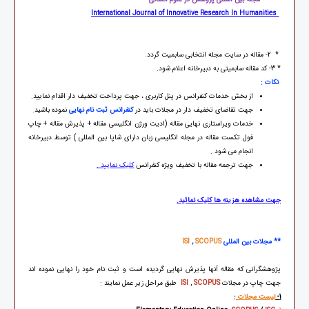
International Journal of Innovative Research In Humanities
* 2- مقاله در سایت مجله انتخابی سابمیت گردد.
* 3- کد مقاله سابمیتی به دبیرخانه اعلام شود.
نکات
:
از بخش خدمات کنفرانس در پنل کاربری ، جهت پرداخت تخفیف دار اقدام نمایید.
جهت تقاضای تخفیف دار در مجلات باید در
کنفرانس ثبت نام نهایی
نموده باشید.
خدمات ویراستاری نهایی مقاله (ادیت ورژن انگلیسی مقاله + پذیرش مقاله + چاپ
فول تکست مقاله در مجله انگلیسی زبان دارای شاپا بین المللی ) توسط دبیرخانه
انجام می شود .
جهت ترجمه مقاله با تخفیف ویژه کنفرانس
کلیک نمایید .
جهت مشاهده هزینه ها کلیک نمائید
.
** مجلات بین المللی
SCOPUS
,
ISI
پژوهشگرانی که مقاله آنها پذیرش نهایی گردیده است و ثبت نام خود را نهایی نموده اند
جهت چاپ در مجلات
SCOPUS
,
ISI
طبق مراحل زیر عمل نمایند :
1-
لیست مجلات
: